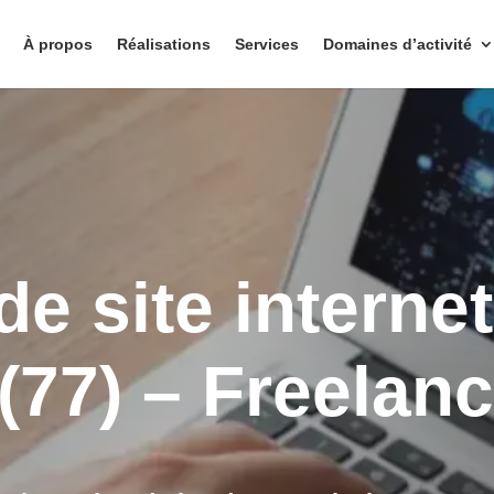
À propos
Réalisations
Services
Domaines d’activité
de site interne
(77) – Freelanc