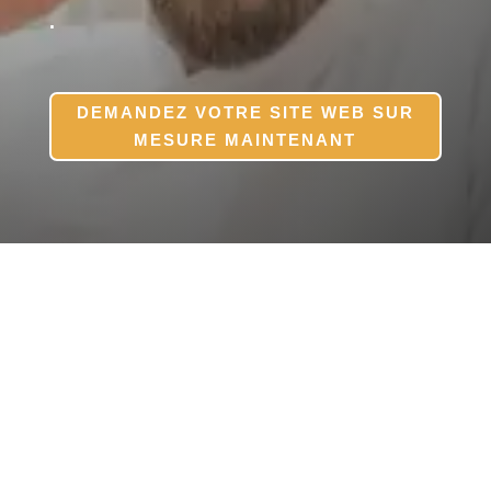
.
DEMANDEZ VOTRE SITE WEB SUR
MESURE MAINTENANT
Une solution digitale sur
mesure pour les
restaurateurs de Seine-
et-Marne