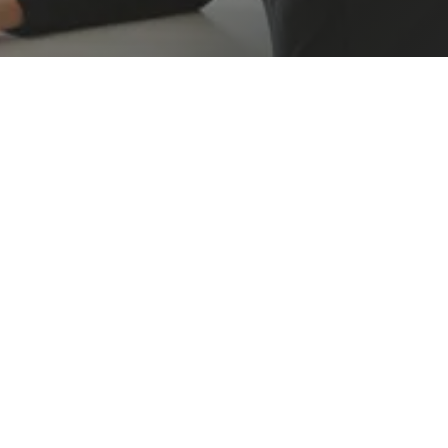
Création de site internet
pour indépendant : une
vitrine professionnelle
pour développer votre
activité
Qu’il exerce en
Seine-et-Marne (77)
, dans l’
Yonne
(89)
ou ailleurs en France, pour un travailleur
indépendant, la
visibilité
est essentielle.