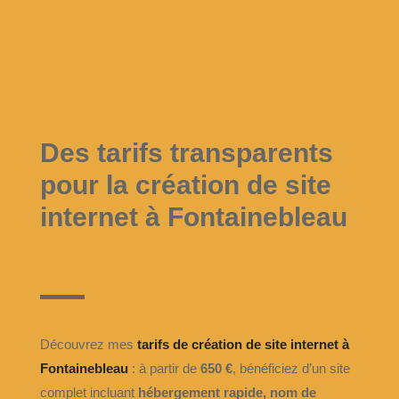
9
Associations locales
Un site simple et accessible pour
présenter
vos actions
, vos événements et faciliter la
communication avec vos adhérents.
Des tarifs transparents
pour la création de site
internet à Fontainebleau
Découvrez mes
tarifs de création de site internet à
Fontainebleau
: à partir de
650 €
, bénéficiez d’un site
complet incluant
hébergement rapide, nom de