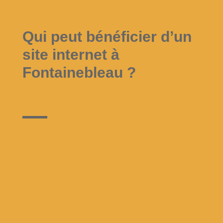
Qui peut bénéficier d’un
site internet à
Fontainebleau ?
9
Artisans, commerçants et
indépendants
Je crée des
sites vitrines clairs et
efficaces
pour présenter vos services, vos
réalisations et faciliter les demandes de
devis de clients locaux à Fontainebleau.