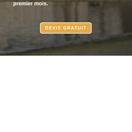
premier mois.
DEVIS GRATUIT
Votre site internet clé en
main à
Fontainebleau