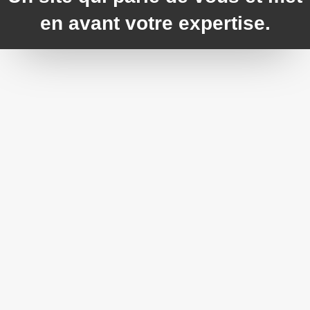
en avant votre expertise
.

Franck Jacquin

77940 La Brosse-Montceaux

06.85.09.04.31

contact@jac1web.com