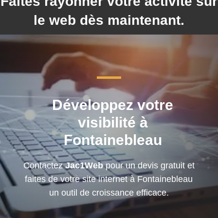
Faites rayonner votre activité sur
le web dès maintenant
.
Développez votre
visibilité à
Fontainebleau
Contactez
Jac1Web
pour un devis gratuit et
faites de votre site internet à Fontainebleau
un outil de croissance efficace.