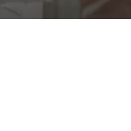
Votre site web sur
mesure pour
boulangeries et
pâtisseries en Seine-et-
Marne
Vous êtes boulanger, pâtissier, chocolatier ou glacier
en Seine-et-Marne et vous souhaitez donner plus de