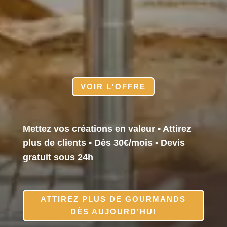
Weboulangerie
Votre site internet pour le prix d’une
baguette par jour.
VOIR L'OFFRE
Mettez vos créations en valeur • Attirez
plus de clients • Dès 30€/mois
•
Devis
gratuit sous 24h
ATTIREZ PLUS DE GOURMANDS
DÈS AUJOURD’HUI