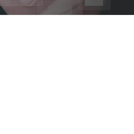
 vigueur au
odalités de mise à disposition du site et
r ».