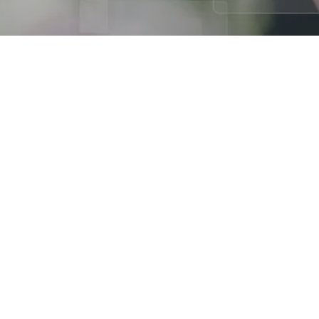
rales d’utilisation en
tion (dites « CGU ») ont pour objet l’encadrement juridique des m
nditions d’accès et d’utilisation des services par « l’Utilisateu
ite à la rubrique « CGU ».
s