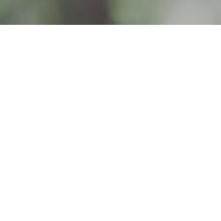
Conditions géné
01/12/2024
Les présentes conditions générales d’utilisa
des services par JAC1WEB et de définir les co
Les présentes CGU sont accessibles sur le s
1. Les mentions légale