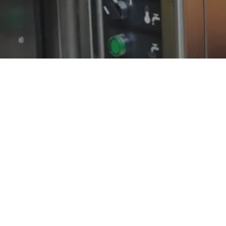
Créez un site i
pâtisserie dans
Vous êtes boulanger-pâtissier dans l’Yonn
communication ?
Aujourd’hui, une boulangerie sans site intern