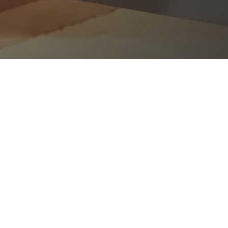
angerie ou
t vous souhaitez moderniser votre
oir
vos pains, gâteaux, spécialités,