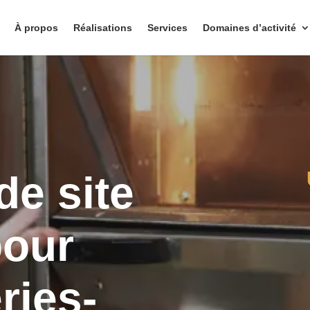
À propos
Réalisations
Services
Domaines d’activité
de site
pour
ries-