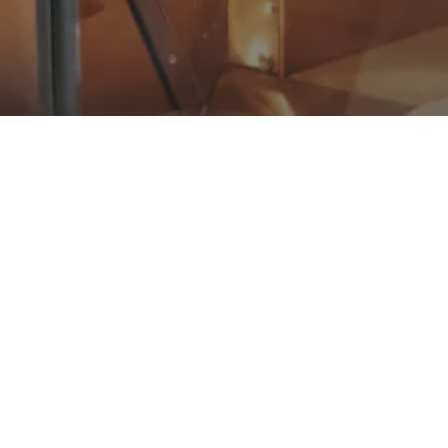
nternet pour votre boul
 l’Yonne
e — à
Auxerre
,
Sens
, Migennes, Joigny, Avallon ou ailleurs — e
et perd en visibilité face à la concurrence. Les clients veulent v