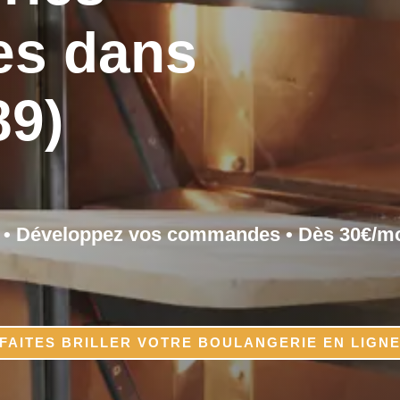
es dans
89)
ns • Développez vos commandes • Dès 30€/m
FAITES BRILLER VOTRE BOULANGERIE EN LIGN