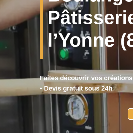
Pâtisseri
l’Yonne (
Faites découvrir vos créatio
• Devis gratuit sous 24h