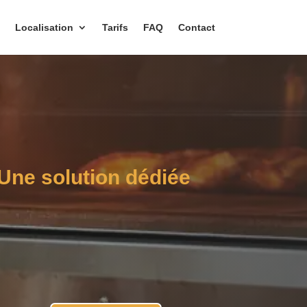
Localisation
Tarifs
FAQ
Contact
Une solution dédiée
Weboulangerie
Votre site internet pour le prix
d’une baguette par jour.